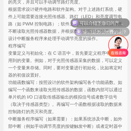
的亮灭，并且可以手动调节路灯亮度。
根据需求设计硬件电路和软件架构。对于上述路灯系统，硬
可以介绍下你们的产品么？
件上可能需要连接光照传感器、路灯（LED）和亮度调节电
路（如 PWM 控制电路）；软件上则可以设计一个主循环来
你们是怎么收费的呢？
不断读取光照传感器数据，并根据数据判断路灯状态，同时
设计中断服务程序来处理手动调节亮度的操作。
程序编写
变量定义与初始化：在 C 语言中，首先要定义程序中需要
用到的变量。例如，对于光照传感器采集的数据，可以定义
一个变量来存储。同时，要对变量进行初始化，比如将定时
器的初值设置好。
功能函数编写：按照设计的软件架构编写各个功能函数。如
编写一个函数来读取光照传感器的数据，函数内部可以通过
单片机的 I/O 口读取传感器输出的模拟信号或者数字信号
（取决于传感器类型）。再编写一个函数根据读取的数据来
控制路灯的亮灭和亮度。
中断服务程序编写（如果需要）：如果系统涉及中断，如外
部中断（例如手动调节亮度的按键触发中断）或者定时器中