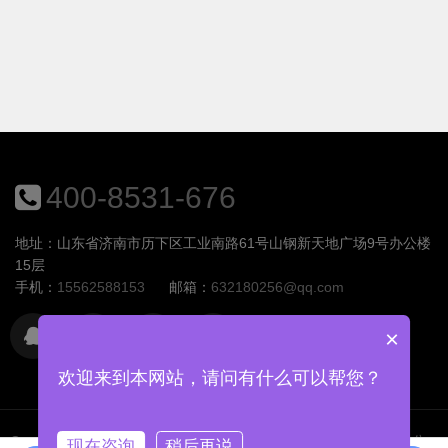
割而成，配置外设，LINUX系统
上重建触摸屏UI智能控制界
面，汇集测温与人脸识别等数
据并实现各类相关逻辑功能;服
务器后台：后台能记录被测人
脸图片、时间、温度等等信息;
识别方式：测温、动态人脸识
别、录像、门禁刷卡、双目检
测、触摸屏显示。
400-8531-676
地址：山东省济南市历下区工业南路61号山钢新天地广场9号办公楼
15层
手机：
15562588153
邮箱：
632180256@qq.com
×
欢迎来到本网站，请问有什么可以帮您？
Copyright © 2026
版权所有 © 2015-2021.山东慧族软件开发有限公
现在咨询
稍后再说